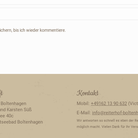
chern, bis ich wieder kommentiere.
ft
Kontakt
 Boltenhagen
Mobil:
+49162 13 90 632
(Vict
und Karsten Süß
E-Mail:
info@reiterhof-bolten
lee 40c
Wir antworten so schnell es eben der Re
tseebad Boltenhagen
möglich macht. Vielen Dank für Ihr Vers