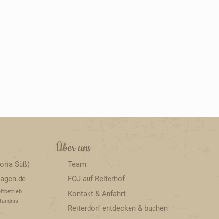
Über uns
oria Süß)
Team
hagen.de
FÖJ auf Reiterhof
itbetrieb
Kontakt & Anfahrt
tändnis.
Reiterdorf entdecken & buchen