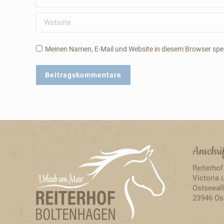
Website
Meinen Namen, E-Mail und Website in diesem Browser spei
Beitragskommentare
Anschri
Reiterhof
Victoria 
Ostseeal
23946 Os