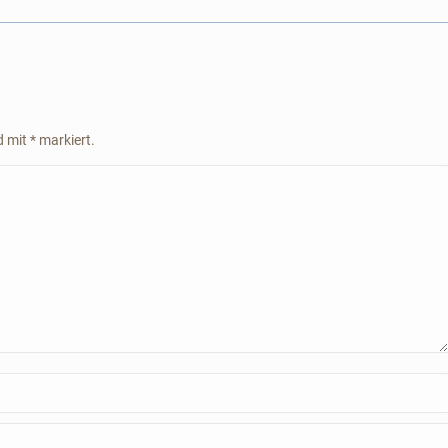
Album:
nd mit
*
markiert.